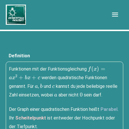
Zum
Hau
Inhalt
springen
Definition
f(x)=ax^2+bx+
(
)
=
Funk­tio­nen mit der Funk­ti­ons­glei­chung
f
x
2
+
+
wer­den qua­dra­ti­sche Funk­tio­nen
a
x
b
x
c
a
b
c
genannt. Für
,
und
kannst du jede belie­bi­ge reel­le
a
b
c
a
0
0
Zahl ein­set­zen, wobei
aber nicht
sein darf.
a
Der Graph einer qua­dra­ti­schen Funk­ti­on heißt
Para­bel
.
Ihr
Schei­tel­punkt
ist ent­we­der der Hoch­punkt oder
der Tiefpunkt.