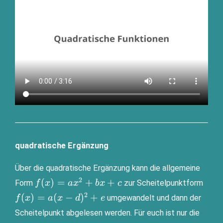
quadratische Ergänzung
Über die qua­dra­ti­sche Ergän­zung kann die all­ge­mei­ne
2
f(x)=ax^2+bx+c
f(x)
(
)
=
+
+
Form
zur Schei­tel­punkt­form
f
x
a
x
b
x
c
d)^
2
(
)
=
(
−
)
+
umge­wan­delt und dann der
f
x
a
x
d
e
Schei­tel­punkt abge­le­sen wer­den. Für euch ist nur die