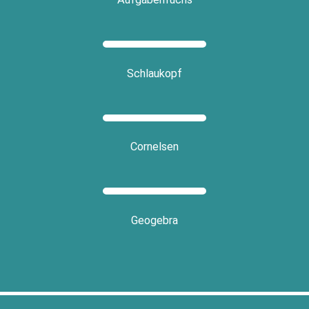
Schlau­kopf
Cor­nel­sen
Geo­ge­bra