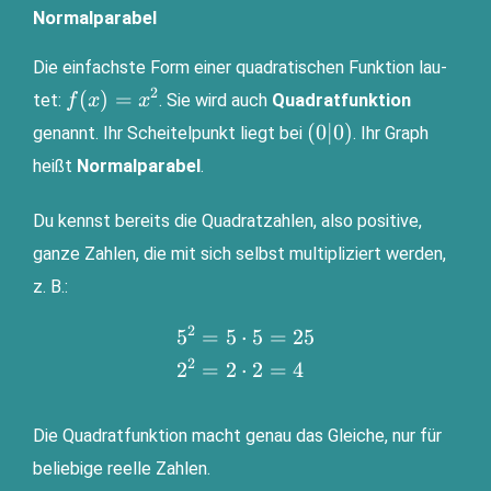
Normalparabel
Die ein­fachs­te Form einer qua­dra­ti­schen Funk­ti­on lau­
2
f(x)=x^2
(
)
=
tet:
. Sie wird auch
Qua­drat­funk­ti­on
f
x
x
(0|0)
(
0∣0
)
genannt. Ihr Schei­tel­punkt liegt bei
. Ihr Graph
heißt
Nor­mal­pa­ra­bel
.
Du kennst bereits die Qua­drat­zah­len, also posi­ti­ve,
gan­ze Zah­len, die mit sich selbst mul­ti­pli­ziert wer­den,
z. B.:
2
5
=
5
⋅
5
=
25
\begin{aligned}5^2&=5\cdot
5=25 \\ 2^2&=2\cdot
2
2
=
2
⋅
2
=
4
2=4\end{aligned}
Die Qua­drat­funk­ti­on macht genau das Glei­che, nur für
belie­bi­ge reel­le Zahlen.