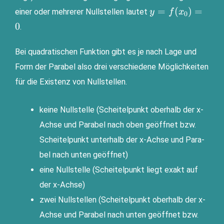
y=f(x_0)=0
=
(
)
=
einer oder meh­re­rer Null­stel­len lau­tet
y
f
x
0
0
.
Bei qua­dra­ti­schen Funk­ti­on gibt es je nach Lage und
Form der Para­bel also drei ver­schie­de­ne Mög­lich­kei­ten
für die Exis­tenz von Nullstellen.
kei­ne Null­stel­le (Schei­tel­punkt ober­halb der x-
Ach­se und Para­bel nach oben geöff­net bzw.
Schei­tel­punkt unter­halb der
x-Ach­se und Para­
bel nach unten geöffnet)
eine Null­stel­le (Schei­tel­punkt liegt exakt auf
der x-Achse)
zwei Null­stel­len (Schei­tel­punkt ober­halb der x-
Ach­se und Para­bel nach unten geöff­net bzw.