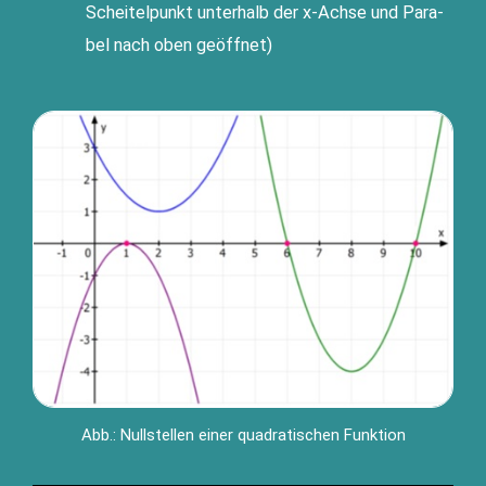
Schei­tel­punkt unter­halb der x-Ach­se und Para­
bel nach oben geöffnet)
Abb.: Null­stel­len einer qua­dra­ti­schen Funktion