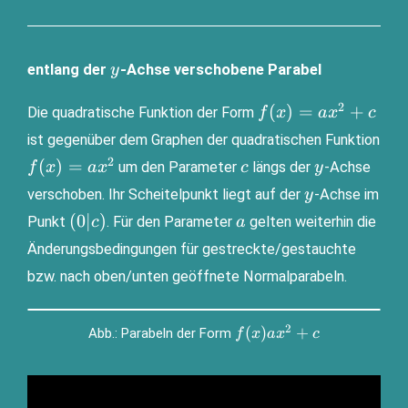
y
entlang der
-Achse verschobene Parabel
y
2
f(x)=ax^2+c
(
)
=
+
Die qua­dra­ti­sche Funk­ti­on der Form
f
x
a
x
c
ist gegen­über dem Gra­phen der qua­dra­ti­schen Funk­ti­on
2
f(x)=ax^2
c
y
(
)
=
um den Para­me­ter
längs der
-Ach­se
f
x
a
x
c
y
y
ver­scho­ben. Ihr Schei­tel­punkt liegt auf der
-Ach­se im
y
(0|c)
a
(
0∣
)
Punkt
. Für den Para­me­ter
gel­ten wei­ter­hin die
c
a
Ände­rungs­be­din­gun­gen für gestreckte/gestauchte
bzw. nach oben/unten geöff­ne­te Normalparabeln.
f(x)ax^2+c
2
(
)
+
Abb.: Para­beln der Form
f
x
a
x
c