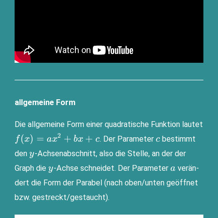
allgemeine Form
Die all­ge­mei­ne Form einer qua­dra­ti­sche Funk­ti­on lau­tet
2
f(x)=ax^2+bx+c
c
(
)
=
+
+
. Der Para­me­ter
bestimmt
f
x
a
x
b
x
c
c
y
den
-Ach­sen­ab­schnitt, also die Stel­le, an der der
y
y
a
Graph die
-Ach­se schnei­det. Der Para­me­ter
ver­än­
y
a
dert die Form der Para­bel (nach oben/unten geöff­net
bzw. gestreckt/gestaucht).