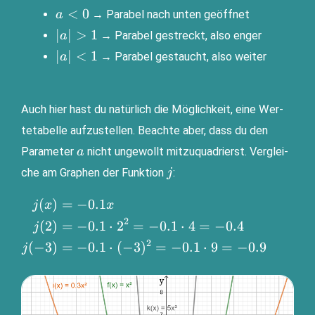
a<0
<
0
→ Para­bel nach unten geöffnet
a
|a|>1
∣
∣
>
1
→ Para­bel gestreckt, also enger
a
|a|
∣
∣
<
1
→ Para­bel gestaucht, also weiter
a
<1
Auch hier hast du natür­lich die Mög­lich­keit, eine Wer­
te­ta­bel­le auf­zu­stel­len. Beach­te aber, dass du den
a
Para­me­ter
nicht unge­wollt mit­zu­qua­drierst. Ver­glei­
a
j
che am Gra­phen der Funk­ti­on
:
j
(
)
=
−
0.1
\begin{aligned}j(x)&=-0.1x
j
x
x
\\ j(2)&=-0.1\cdot
2
(
2
)
=
−
0.1
⋅
2
=
−
0.1
⋅
4
=
−
0.4
j
2^2=-0.1\cdot 4=-0.4 \\
2
(
−
3
)
=
−
0.1
⋅
(
−
3
)
=
−
0.1
⋅
9
=
−
0.9
j
j(-3)&=-0.1\cdot
(-3)^2=-0.1\cdot
9=-0.9\end{aligned}