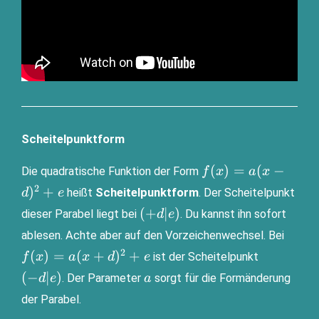
Scheitelpunktform
f(x)=a(x-
(
)
=
(
−
Die qua­dra­ti­sche Funk­ti­on der Form
f
x
a
x
d)^2+e
2
)
+
heißt
Schei­tel­punkt­form
. Der Schei­tel­punkt
d
e
(+d|e)
(
+
∣
)
die­ser Para­bel liegt bei
. Du kannst ihn sofort
d
e
f(x)
able­sen. Ach­te aber auf den Vor­zei­chen­wech­sel. Bei
2
(-
(
)
=
(
+
)
+
ist der Schei­tel­punkt
f
x
a
x
d
e
d|e)
a
(
−
∣
)
. Der Para­me­ter
sorgt für die Form­än­de­rung
d
e
a
der Parabel.