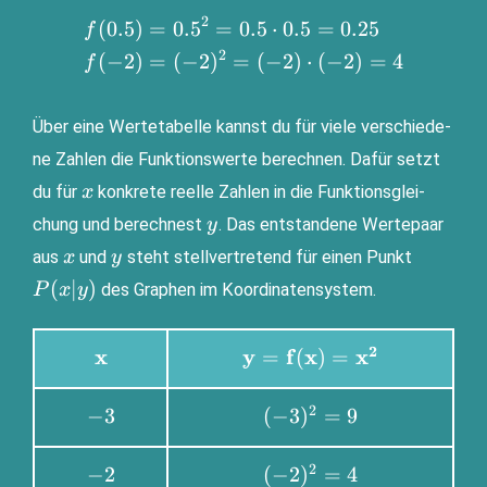
2
(
0.5
)
=
0.
5
=
0.5
⋅
0.5
=
0.25
\begin{aligned}f(0.5)&=0.5^2=0.5\cdot
f
0.5=0.25 \\ f(-2)&=(-2)^2=(-2)\cdot
2
(
−
2
)
=
(
−
2
)
=
(
−
2
)
⋅
(
−
2
)
=
4
f
(-2)=4\end{aligned}
Über eine Wer­te­ta­bel­le kannst du für vie­le ver­schie­de­
ne Zah­len die Funk­ti­ons­wer­te berech­nen. Dafür setzt
x
du für
kon­kre­te reel­le Zah­len in die Funk­ti­ons­glei­
x
y
chung und berech­nest
. Das ent­stan­de­ne Wer­te­paar
y
x
y
P(x|y)
aus
und
steht stell­ver­tre­tend für einen Punkt
x
y
(
∣
)
des Gra­phen im Koordinatensystem.
P
x
y
2
\mathbf{x}
\mathbf{y=f(x)=x^2}
x
y
f
x
x
=
(
)
=
2
-3
(-3)^2=9
−
3
(
−
3
)
=
9
2
-2
(-2)^2=4
−
2
(
−
2
)
=
4