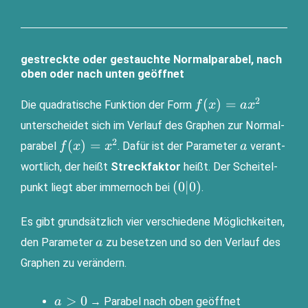
gestreckte oder gestauchte Normalparabel, nach
oben oder nach unten geöffnet
2
f(x)=ax^2
(
)
=
Die qua­dra­ti­sche Funk­ti­on der Form
f
x
a
x
unter­schei­det sich im Ver­lauf des Gra­phen zur Nor­mal­
2
f(x)=x^2
a
(
)
=
pa­ra­bel
. Dafür ist der Para­me­ter
ver­ant­
f
x
x
a
wort­lich, der heißt
Streck­fak­tor
heißt. Der Schei­tel­
(0|0)
(
0∣0
)
punkt liegt aber immer­noch bei
.
Es gibt grund­sätz­lich vier ver­schie­de­ne Mög­lich­kei­ten,
a
den Para­me­ter
zu beset­zen und so den Ver­lauf des
a
Gra­phen zu verändern.
a>0
>
0
→ Para­bel nach oben geöffnet
a