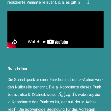
a=1
=
1
redu­zier­te Vari­an­te rele­vant, d. h. es gilt
.
a
Nullstellen
x
Die Schnitt­punk­te einer Funk­ti­on mit der
-Ach­se wer­
x
y
den Null­stel­le genannt. Die
-Koor­di­na­te die­ses Punk­
y
S_x(x_0|0)
x_0
x
(
∣0
)
tes ist also 0. (Schreib­wei­se:
, wobei
die
S
x
x
0
0
x
x
-Koor­di­na­te des Punk­tes ist, der auf der
-Ach­se
x
x
liegt). Die not­wen­di­ge Bedin­gung für das Vor­lie­gen