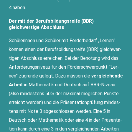
4 haben.
Der mit der Berufsbildungsreife (BBR)
gleichwertige Abschluss
Schü­le­rin­nen und Schü­ler mit För­der­be­darf „Ler­nen“
kön­nen einen der Berufs­bil­dungs­rei­fe (BBR) gleich­wer­
ti­gen Abschluss errei­chen. Bei der Beno­tung wird das
Anfor­de­rungs­ni­veau für den För­der­schwer­punkt “Ler­
nen” zugrun­de gelegt. Dazu müs­sen die
ver­glei­chen­de
Arbeit
in Mathe­ma­tik und Deutsch auf BBR-Niveau
(also min­des­tens 50% der maxi­mal mög­li­chen Punk­te
erreicht wer­den) und die Prä­sen­ta­ti­on­prü­fung min­des­
tens mit Note 3 abge­schlos­sen wer­den. Eine 5 in
Deutsch oder Mathe­ma­tik oder eine 4 in der Prä­sen­ta­
ti­on kann durch eine 3 in den ver­glei­chen­den Arbei­ten