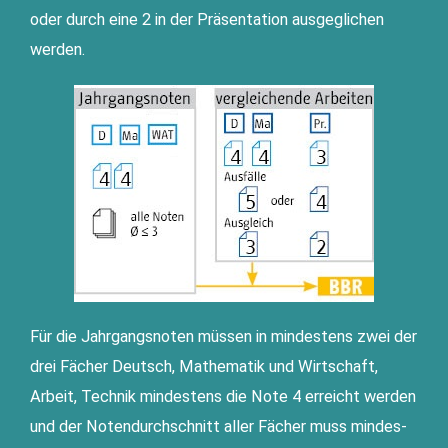
oder durch eine 2 in der Prä­sen­ta­ti­on aus­ge­gli­chen
werden.
Für die Jahr­gangs­no­ten müs­sen in min­des­tens zwei der
drei Fächer Deutsch, Mathe­ma­tik und Wirt­schaft,
Arbeit, Tech­nik min­des­tens die Note 4 erreicht wer­den
und der Noten­durch­schnitt aller Fächer muss min­des­