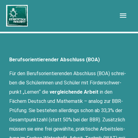
Zum
Hau
Inhalt
springen
Berufsorientierender Abschluss (BOA)
Für den Berufs­ori­en­tie­ren­den Abschluss (BOA) schrei­
ben die Schü­le­rin­nen und Schü­ler mit För­der­schwer­
punkt „Ler­nen“ die
ver­glei­chen­de Arbeit
in den
Fächern Deutsch und Mathe­ma­tik – ana­log zur BBR-
Prü­fung. Sie bestehen aller­dings schon ab 33,3% der
Gesamt­punkt­zahl (statt 50% bei der BBR). Zusätz­lich
müs­sen sie eine frei gewähl­te, prak­ti­sche Arbeits­leis­