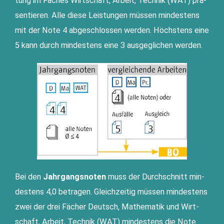
tung im Faches Wirt­schaft, Arbeit, Tech­nik (WAT) prä­
sen­tie­ren. Alle die­se Leis­tun­gen müs­sen min­des­tens
mit der Note 4 abge­schlos­sen wer­den. Höchs­tens eine
5 kann durch min­des­tens eine 3 aus­ge­gli­chen werden.
Bei den
Jahr­gangs­no­ten
muss der Durch­schnitt min­
des­tens 4,0 betra­gen. Gleich­zei­tig müs­sen min­des­tens
zwei der drei Fächer Deutsch, Mathe­ma­tik und Wirt­
schaft, Arbeit, Tech­nik (WAT) min­des­tens die Note