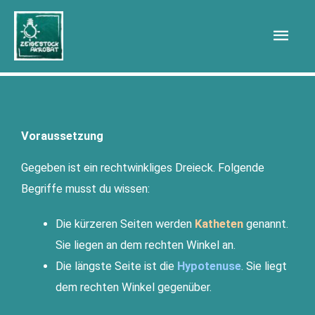
Zum
Hau
Inhalt
springen
Voraussetzung
Gege­ben ist ein recht­wink­li­ges Drei­eck. Fol­gen­de
Begrif­fe musst du wissen:
Die kür­ze­ren Sei­ten wer­den
Kathe­ten
genannt.
Sie lie­gen an dem rech­ten Win­kel an.
Die längs­te Sei­te ist die
Hypo­te­nu­se
. Sie liegt
dem rech­ten Win­kel gegenüber.