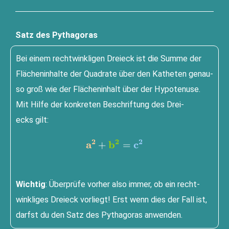
Satz des Pythagoras
Bei einem recht­wink­li­gen Drei­eck ist die Sum­me der
Flä­chen­in­hal­te der Qua­dra­te über den Kathe­ten genau­
so groß wie der Flä­chen­in­halt über der Hypo­te­nu­se.
Mit Hil­fe der kon­kre­ten Beschrif­tung des Drei­
ecks gilt:
2
2
2
\mathbf{\color{#FFCC99}a^2\
a
b
c
+
=
Wich­tig
: Über­prü­fe vor­her also immer, ob ein recht­
wink­li­ges Drei­eck vor­liegt! Erst wenn dies der Fall ist,
darfst du den Satz des Pytha­go­ras anwenden.