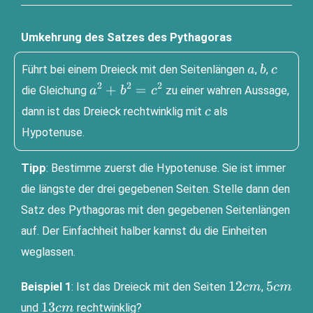
Umkehrung des Satzes des Pythagoras
a
b
c
Führt bei einem Drei­eck mit den Sei­ten­län­gen
,
,
a
b
c
2
2
2
a^2+b^2=c^2
+
=
die Glei­chung
zu einer wah­ren Aus­sa­ge,
a
b
c
c
dann ist das Drei­eck recht­wink­lig mit
als
c
Hypotenuse.
Tipp
: Bestim­me zuerst die Hypo­te­nu­se. Sie ist immer
die längs­te der drei gege­be­nen Sei­ten. Stel­le dann den
Satz des Pytha­go­ras mit den gege­be­nen Sei­ten­län­gen
auf. Der Ein­fach­heit hal­ber kannst du die Ein­hei­ten
weglassen.
12
5
12
5
Bei­spiel 1
: Ist das Drei­eck mit den Sei­ten
,
c
m
c
m
cm
cm
13
13
und
rechtwinklig?
c
m