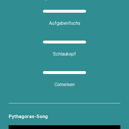
Auf­ga­ben­fuchs
Schlau­kopf
Cor­nel­sen
Pythagoras-Song