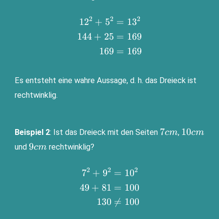
cm
2
2
2
1
2
+
5
=
1
3
\begin{aligned}12^2+5^2&=13^
\\ 144+25&=169 \\
144
+
25
=
169
169&=169\end{aligned}
169
=
169
Es ent­steht eine wah­re Aus­sa­ge, d. h. das Drei­eck ist
rechtwinklig.
7
10
7
10
Bei­spiel 2
: Ist das Drei­eck mit den Sei­ten
,
c
m
c
m
cm
cm
9
9
und
rechtwinklig?
c
m
cm
2
2
2
7
+
9
=
1
0
\begin{aligned}7^2+9^2&=10^
\\ 49+81&=100 \\
49
+
81
=
100
130&≠100\end{aligned}
130

=
100