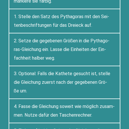
mar­kie­re sie farbig.
1. Stel­le den Satz des Pytha­go­ras mit den Sei­
ten­be­schrif­tun­gen für das Drei­eck auf.
2. Set­ze die gege­be­nen Grö­ßen in die Pytha­go­
ras-Glei­chung ein. Las­se die Ein­hei­ten der Ein­
fach­heit hal­ber weg.
3. Optio­nal: Falls die Kathe­te gesucht ist, stel­le
die Glei­chung zuerst nach der gege­be­nen Grö­
ße um.
4. Fas­se die Glei­chung soweit wie mög­lich zusam­
men. Nut­ze dafür den Taschenrechner.