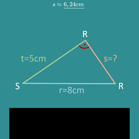
≈
6
,
24
s
c
m