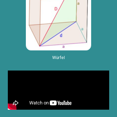
Wür­fel