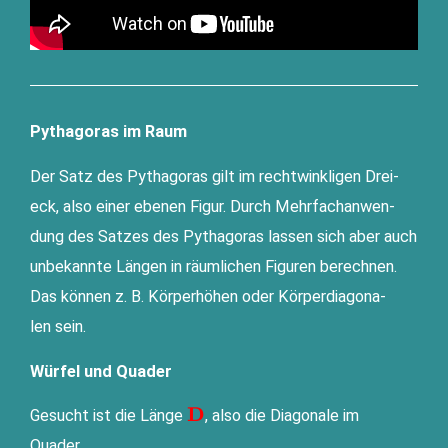
Pythagoras im Raum
Der Satz des Pytha­go­ras gilt im recht­wink­li­gen Drei­
eck, also einer ebe­nen Figur. Durch Mehr­fach­an­wen­
dung des Sat­zes des Pytha­go­ras las­sen sich aber auch
unbe­kann­te Län­gen in räum­li­chen Figu­ren berech­nen.
Das kön­nen z. B. Kör­per­hö­hen oder Kör­per­dia­go­na­
len sein.
Würfel und Quader
\mathbf{\color{#ff0000}D}
D
Gesucht ist die Län­ge
, also die Dia­go­na­le im
Quader.