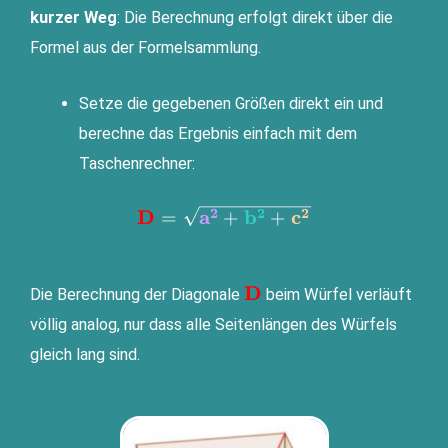
kur­zer Weg
: Die Berech­nung erfolgt direkt über die
For­mel aus der Formelsammlung.
Set­ze die gege­be­nen Grö­ßen direkt ein und
berech­ne das Ergeb­nis ein­fach mit dem
Taschenrechner:
\mathbf{\color{#ff0000}D}\color
D
a
b
c
2
2
2
=
+
+
\mathbf{\color{#ff00
D
Die Berech­nung der Dia­go­na­le
beim Wür­fel ver­läuft
völ­lig ana­log, nur dass alle Sei­ten­län­gen des Wür­fels
gleich lang sind.